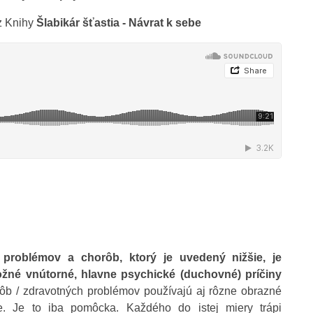
z Knihy
Šlabikár šťastia - Návrat k sebe
problémov a chorôb, ktorý je uvedený nižšie, je
né vnútorné, hlavne psychické (duchovné) príčiny
rôb / zdravotných problémov používajú aj rôzne obrazné
e. Je to iba pomôcka. Každého do istej miery trápi