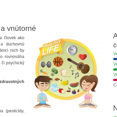
 a vnútorné
A
 a človek ako
ú a duchovnú
Č
rámci nich by
V
to rovnováha
 či psychický
V
V
dravotných
C
N
a (pesticídy,