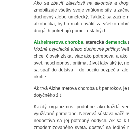
Ako sa zbaviť závislosti na alkohole a dro
zmobilizuje všetky svoje vnútorné sily a začne
duchovný alebo umelecký. Taktiež sa začne mať
alkoholika, by ho mali chváliť za všetko dobré
drogách potrebujú pomoc ostatných.
Alzheimerova choroba
, starecká
demencia
Možné
psychické alebo duchovné
príčiny:
Veľk
chcel človek získať viac ako potreboval a ako 
svet, neschopnosť prijímať život taký aký je,
sa späť do detstva – do pocitu bezpečia, al
okolie.
Ak trvá Alzheimerova choroba už pár rokov, je 
dotyčného žiť.
Každý organizmus, podobne ako každá vec, 
využívané primerane. Nervová sústava väčšiny
nedostáva sa jej potrebný oddych. Ak sa k t
zmodernizovaného sveta, dostaví sa jediný 