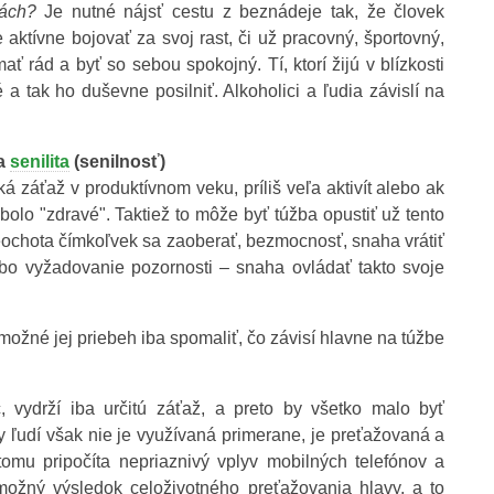
gách?
Je nutné nájsť cestu z beznádeje tak, že človek
 aktívne bojovať za svoj rast, či už pracovný, športovný,
 rád a byť so sebou spokojný. Tí, ktorí žijú v blízkosti
 a tak ho duševne posilniť. Alkoholici a ľudia závislí na
a
senilita
(senilnosť)
á záťaž v produktívnom veku, príliš veľa aktivít alebo ak
bolo "zdravé". Taktiež to môže byť túžba opustiť už tento
 neochota čímkoľvek sa zaoberať, bezmocnosť, snaha vrátiť
ebo vyžadovanie pozornosti – snaha ovládať takto svoje
možné jej priebeh iba spomaliť, čo závisí hlavne na túžbe
vydrží iba určitú záťaž, a preto by všetko malo byť
 ľudí však nie je využívaná primerane, je preťažovaná a
omu pripočíta nepriaznivý vplyv mobilných telefónov a
možný výsledok celoživotného preťažovania hlavy, a to