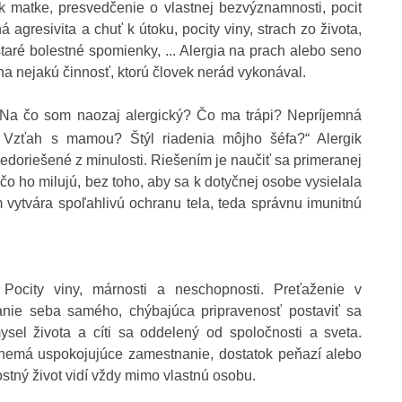
k matke, presvedčenie o vlastnej bezvýznamnosti, pocit
 agresivita a chuť k útoku, pocity viny, strach zo života,
ré bolestné spomienky, ... Alergia na prach alebo seno
 nejakú činnosť, ktorú človek nerád vykonával.
Na čo som naozaj alergický? Čo ma trápi? Nepríjemná
 Vzťah s mamou? Štýl riadenia môjho šéfa?“ Alergik
nedoriešené z minulosti. Riešením je naučiť sa primeranej
 čo ho milujú, bez toho, aby sa k dotyčnej osobe vysielala
vytvára spoľahlivú ochranu tela, teda správnu imunitnú
Pocity viny, márnosti a neschopnosti. Preťaženie v
danie seba samého, chýbajúca pripravenosť postaviť sa
ysel života a cíti sa oddelený od spoločnosti a sveta.
e nemá uspokojujúce zamestnanie, dostatok peňazí alebo
dostný život vidí vždy mimo vlastnú osobu.