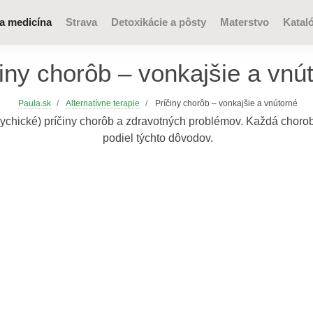
na medicína
Strava
Detoxikácie a pôsty
Materstvo
Katal
iny chorôb – vonkajšie a vnú
Paula.sk
Alternatívne terapie
Príčiny chorôb – vonkajšie a vnútorné
psychické) príčiny chorôb a zdravotných problémov. Každá choro
podiel týchto dôvodov.