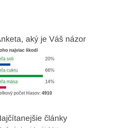
nketa, aký je Váš názor
oho najviac škodí
eľa soli
20%
eľa cukru
66%
eľa mäsa
14%
elkový počet hlasov:
4910
ajčítanejšie články