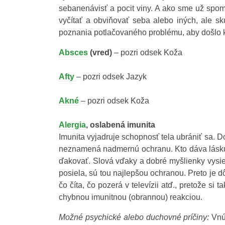
sebanenávisť a pocit viny. A ako sme už spome
vyčítať a obviňovať seba alebo iných, ale sk
poznania potlačovaného problému, aby došlo k 
Absces
(vred)
– pozri odsek Koža
Afty
– pozri odsek Jazyk
Akné
– pozri odsek Koža
Alergia
, oslabená imunita
Imunita vyjadruje schopnosť tela ubrániť sa. 
neznamená nadmernú ochranu. Kto dáva lásku, 
ďakovať. Slová vďaky a dobré myšlienky vysi
posiela, sú tou najlepšou ochranou. Preto je dô
čo číta, čo pozerá v televízii atď., pretože si
chybnou imunitnou (obrannou) reakciou.
Možné
psychické alebo duchovné
príčiny:
Vnút