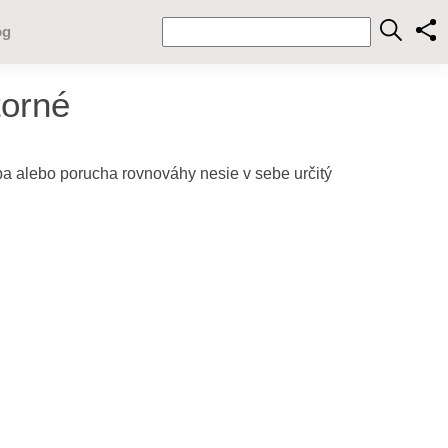
óg
torné
ba alebo porucha rovnováhy nesie v sebe určitý