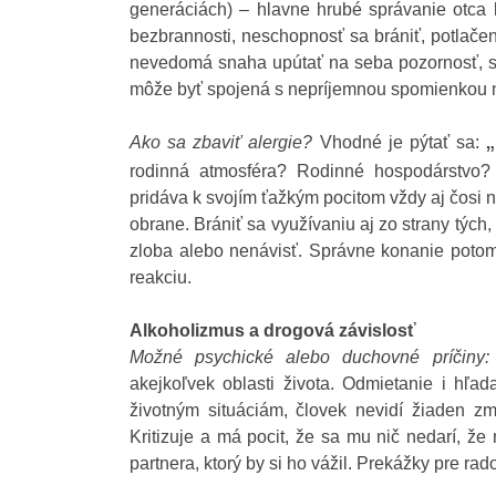
generáciách) – hlavne hrubé správanie otca 
bezbrannosti, neschopnosť sa brániť, potlačená
nevedomá snaha upútať na seba pozornosť, sta
môže byť spojená s nepríjemnou spomienkou na
„
Ako sa zbaviť alergie?
Vhodné je pýtať sa:
rodinná atmosféra? Rodinné hospodárstvo?
pridáva k svojím ťažkým pocitom vždy aj čosi 
obrane. Brániť sa využívaniu aj zo strany tých,
zloba alebo nenávisť. Správne konanie potom 
reakciu.
Alkoholizmus a drogová závislosť
Možné
psychické alebo duchovné
príčiny:
akejkoľvek oblasti života. Odmietanie i hľa
životným situáciám, človek nevidí žiaden zm
Kritizuje a má pocit, že sa mu nič nedarí, ž
partnera, ktorý by si ho vážil. Prekážky pre ra