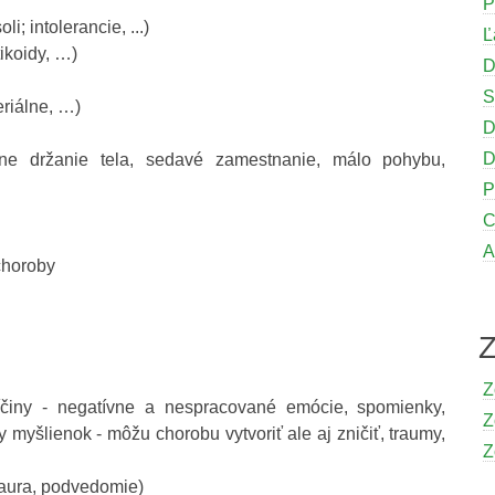
P
i; intolerancie, ...)
Ľ
tikoidy, …)
D
S
eriálne, …)
D
D
vne držanie tela, sedavé zamestnanie, málo pohybu,
P
C
A
 choroby
Z
íčiny - negatívne a nespracované emócie, spomienky,
Z
myšlienok - môžu chorobu vytvoriť ale aj zničiť, traumy,
Z
 aura, podvedomie)