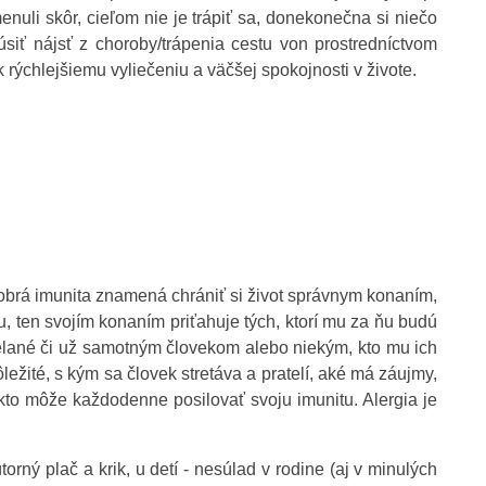
nuli skôr, cieľom nie je trápiť sa, donekonečna si niečo
úsiť nájsť z choroby/trápenia cestu von prostredníctvom
rýchlejšiemu vyliečeniu a väčšej spokojnosti v živote.
Dobrá imunita znamená chrániť si život správnym konaním,
ten svojím konaním priťahuje tých, ktorí mu za ňu budú
elané či už samotným človekom alebo niekým, kto mu ich
ležité, s kým sa človek stretáva a pratelí, aké má záujmy,
 takto môže každodenne posilovať svoju imunitu. Alergia je
orný plač a krik, u detí - nesúlad v rodine (aj v minulých