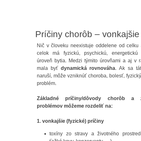
Príčiny chorôb – vonkajšie
Nič v človeku neexistuje oddelene od celku
celok má fyzickú, psychickú, energetick
úroveň bytia. Medzi týmito úrovňami a aj v 
mala byť
dynamická rovnováha
. Ak sa tá
naruší, môže vzniknúť choroba, bolesť, fyzický
problém.
Základné príčiny/dôvody chorôb a z
problémov môžeme rozdeliť na:
1. vonkajšie (fyzické) príčiny
toxíny zo stravy a životného prostredi