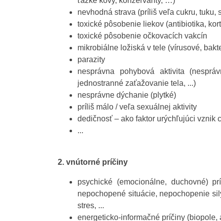
ťažké kovy, konzervanty, …)
nevhodná strava (príliš veľa cukru, tuku, sol
toxické pôsobenie liekov (antibiotika, kor
toxické pôsobenie očkovacích vakcín
mikrobiálne ložiská v tele (vírusové, bakt
parazity
nesprávna pohybová aktivita (nesprá
jednostranné zaťažovanie tela, ...)
nesprávne dýchanie (plytké)
príliš málo / veľa sexuálnej aktivity
dedičnosť – ako faktor urýchľujúci vznik
...
2. vnútorné príčiny
psychické (emocionálne, duchovné) pr
nepochopené situácie, nepochopenie sily 
stres, ...
energeticko-informačné príčiny (biopole,