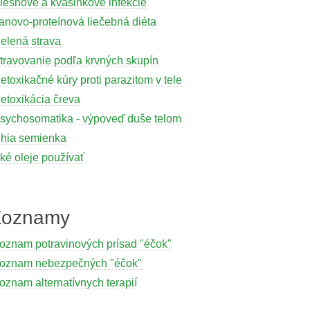
lesňové a kvasinkové infekcie
anovo-proteínová liečebná diéta
elená strava
travovanie podľa krvných skupín
etoxikačné kúry proti parazitom v tele
etoxikácia čreva
sychosomatika - výpoveď duše telom
hia semienka
ké oleje používať
Zoznamy
oznam potravinových prísad "éčok"
oznam nebezpečných "éčok"
oznam alternatívnych terapií