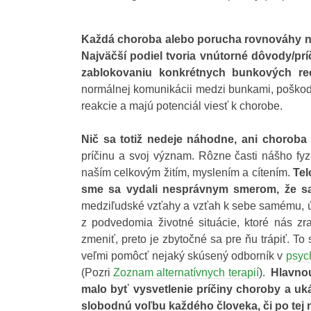
Každá choroba alebo porucha rovnováhy ne
Najväčší podiel tvoria vnútorné dôvody/prí
zablokovaniu konkrétnych bunkových re
normálnej komunikácii medzi bunkami, poškod
reakcie a majú potenciál viesť k chorobe.
Nič sa totiž nedeje náhodne, ani choroba 
príčinu a svoj význam. Rôzne časti nášho fy
naším celkovým žitím, myslením a cítením.
Tel
sme sa vydali nesprávnym smerom, že sa
medziľudské vzťahy a vzťah k sebe samému, ú
z podvedomia životné situácie, ktoré nás zra
zmeniť, preto je zbytočné sa pre ňu trápiť. T
veľmi pomôcť nejaký skúsený odborník v
psyc
(Pozri
Zoznam alternatívnych terapií
).
Hlavnou
malo byť vysvetlenie príčiny choroby a uk
slobodnú voľbu každého človeka, či po tej n