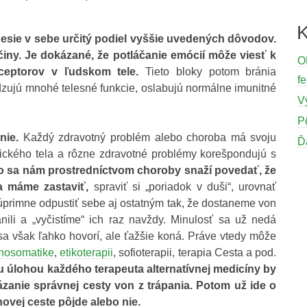
K
sie v sebe určitý podiel vyššie uvedených dôvodov.
činy. Je dokázané, že potláčanie emócií môže viesť k
O
ceptorov v ľudskom tele.
Tieto bloky potom bránia
fe
zujú mnohé telesné funkcie, oslabujú normálne imunitné
V
P
nie.
Každý zdravotný problém alebo choroba má svoju
Ď
zického tela a rôzne zdravotné problémy korešpondujú s
o sa nám prostredníctvom choroby snaží povedať, že
 máme zastaviť,
spraviť si „poriadok v duši“, urovnať
primne odpustiť sebe aj ostatným tak, že dostaneme von
nili a „vyčistíme“ ich raz navždy. Minulosť sa už nedá
o sa však ľahko hovorí, ale ťažšie koná. Práve vtedy môže
hosomatike
,
etikoterapii
, sofioterapii, terapia Cesta a pod.
 úlohou každého terapeuta alternatívnej medicíny by
ázanie správnej cesty von z trápania. Potom už ide o
ovej ceste pôjde alebo nie.