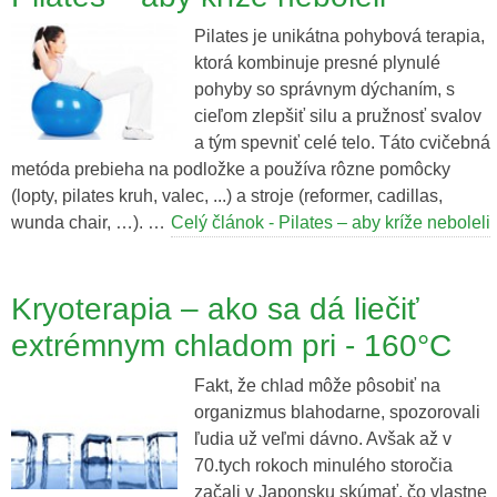
Pilates je unikátna pohybová terapia,
ktorá kombinuje presné plynulé
pohyby so správnym dýchaním, s
cieľom zlepšiť silu a pružnosť svalov
a tým spevniť celé telo. Táto cvičebná
metóda prebieha na podložke a používa rôzne pomôcky
(lopty, pilates kruh, valec, ...) a stroje (reformer, cadillas,
wunda chair, …). …
Celý článok - Pilates – aby kríže neboleli
Kryoterapia – ako sa dá liečiť
extrémnym chladom pri - 160°C
Fakt, že chlad môže pôsobiť na
organizmus blahodarne, spozorovali
ľudia už veľmi dávno. Avšak až v
70.tych rokoch minulého storočia
začali v Japonsku skúmať, čo vlastne