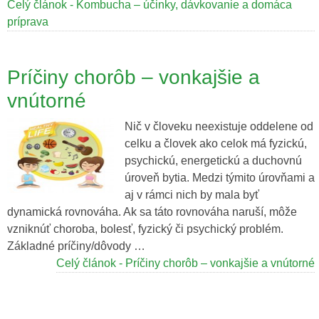
Celý článok - Kombucha – účinky, dávkovanie a domáca
príprava
Príčiny chorôb – vonkajšie a
vnútorné
Nič v človeku neexistuje oddelene od
celku a človek ako celok má fyzickú,
psychickú, energetickú a duchovnú
úroveň bytia. Medzi týmito úrovňami a
aj v rámci nich by mala byť
dynamická rovnováha. Ak sa táto rovnováha naruší, môže
vzniknúť choroba, bolesť, fyzický či psychický problém.
Základné príčiny/dôvody …
Celý článok - Príčiny chorôb – vonkajšie a vnútorné