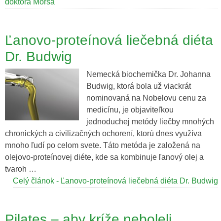
doktora Morsa
Ľanovo-proteínová liečebná diéta
Dr. Budwig
Nemecká biochemička Dr. Johanna
Budwig, ktorá bola už viackrát
nominovaná na Nobelovu cenu za
medicínu, je objaviteľkou
jednoduchej metódy liečby mnohých
chronických a civilizačných ochorení, ktorú dnes využíva
mnoho ľudí po celom svete. Táto metóda je založená na
olejovo-proteínovej diéte, kde sa kombinuje ľanový olej a
tvaroh …
Celý článok - Ľanovo-proteínová liečebná diéta Dr. Budwig
Pilates – aby kríže neboleli