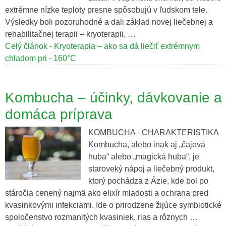
extrémne nízke teploty presne spôsobujú v ľudskom tele.
Výsledky boli pozoruhodné a dali základ novej liečebnej a
rehabilitačnej terapii – kryoterapii, …
Celý článok - Kryoterapia – ako sa dá liečiť extrémnym
chladom pri - 160°C
Kombucha – účinky, dávkovanie a
domáca príprava
KOMBUCHA - CHARAKTERISTIKA
Kombucha, alebo inak aj „čajová
huba“ alebo „magická huba“, je
staroveký nápoj a liečebný produkt,
ktorý pochádza z Ázie, kde bol po
stáročia cenený najmä ako elixír mladosti a ochrana pred
kvasinkovými infekciami. Ide o prirodzene žijúce symbiotické
spoločenstvo rozmanitých kvasiniek, rias a rôznych …