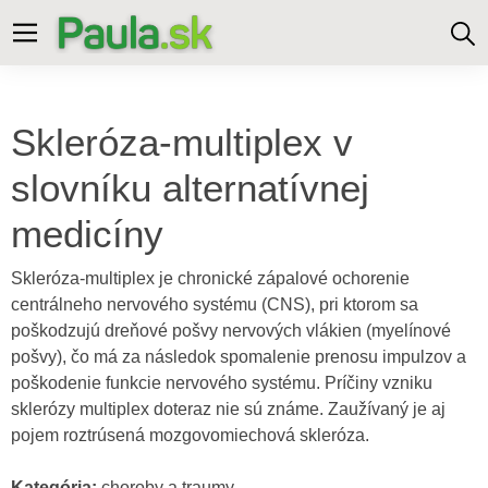
Skleróza-multiplex v
slovníku alternatívnej
medicíny
Skleróza-multiplex je chronické zápalové ochorenie
centrálneho nervového systému (CNS), pri ktorom sa
poškodzujú dreňové pošvy nervových vlákien (myelínové
pošvy), čo má za následok spomalenie prenosu impulzov a
poškodenie funkcie nervového systému. Príčiny vzniku
sklerózy multiplex doteraz nie sú známe. Zaužívaný je aj
pojem roztrúsená mozgovomiechová skleróza.
Kategória:
choroby a traumy