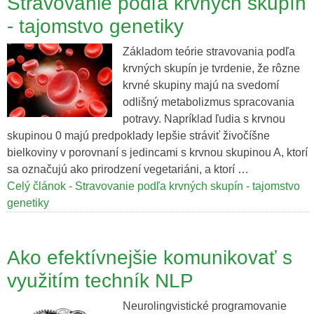
Stravovanie podľa krvných skupín
- tajomstvo genetiky
Základom teórie stravovania podľa
krvných skupín je tvrdenie, že rôzne
krvné skupiny majú na svedomí
odlišný metabolizmus spracovania
potravy. Napríklad ľudia s krvnou
skupinou 0 majú predpoklady lepšie stráviť živočíšne
bielkoviny v porovnaní s jedincami s krvnou skupinou A, ktorí
sa označujú ako prirodzení vegetariáni, a ktorí …
Celý článok - Stravovanie podľa krvných skupín - tajomstvo
genetiky
Ako efektívnejšie komunikovať s
využitím techník NLP
Neurolingvistické programovanie